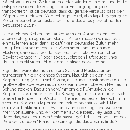
Nährstoffe aus den Zellen auch gleich wieder mitnimmt, und in die
entsprechenden „Recyclings- oder Entsorgungsorgane“
transportiert? Ist dir bewusst, dass du gerade verdaust, dass dein
Körper sich in diesem Moment regeneriert, also kaputt gegangene
Zellen repariert oder austauscht – und das alles ganz ohne dein
bewusstes Zutun?
Und auch das Stehen und Laufen kann der Körper eigentlich
alleine sehr gut regulieren. Klar, als Kinder müssen wir das erst
einmal lernen, aber dann ist dafür kein bewusstes Zutun mehr
nötig. Der Körper managt das Zusammenspiel unzähliger
Muskeln, ohne dass wir denken müssen: „Jetzt Bein anheben,
Gewicht verlagern, …“ oder sogar: „Jetzt den Hüftbeuger links
dynamisch aktivieren, Abduktoren statisch dazu nehmen, …“.
Eigentlich wäre also auch unsere Statik und Muskulatur ein
wunderbar funktionierendes System. Natürlich spielen hier
Körperhaltung (viel zu viel Sitzen), einseitige Belastungen etc. eine
große Rolle, aber eben auch, dass wir unsere Füße von klein auf in
Schuhe stecken. Dadurch verkümmern die Fußmuskeln, die
Körperstatik verändert sich, die Bewegungsmuster verändern sich.
Grade bei Kindern im Wachstum finde ich es besonders schlimm,
wenn die Körperstatik permanent extern beeinflusst wird. Nach
einer Zeit funktioniert das System dann leider logischerweise nicht
mehr von alleine. Und wir kommen auf die Idee: „Hey, lasst uns
doch das, was uns in den Schlamassel geführt hat, nutzen, um das
Problem zu lösen.“ Bin ich die einzige, die das abstrus findet?