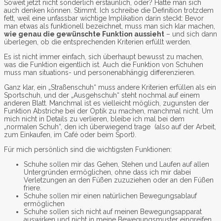
Soweit jetzt nicht sonderlich erstaunlich, oder? Hätte man sich
auch denken können. Stimmt. Ich schreibe die Definition trotzdem
fett, weil eine unfassbar wichtige Implikation darin steckt: Bevor
man etwas als funktionell bezeichnet, muss man sich klar machen,
wie genau die gewünschte Funktion aussieht
– und sich dann
überlegen, ob die entsprechenden Kriterien erfüllt werden.
Es ist nicht immer einfach, sich überhaupt bewusst zu machen,
was die Funktion eigentlich ist. Auch die Funktion von Schuhen
muss man situations- und personenabhängig differenzieren.
Ganz klar, ein „Straßenschuh“ muss andere Kriterien erfüllen als ein
Sportschuh, und der „Ausgehschuh“ steht nochmal auf einem
anderen Blatt. Manchmal ist es vielleicht möglich, zugunsten der
Funktion Abstriche bei der Optik zu machen, manchmal nicht. Um
mich nicht in Details zu verlieren, bleibe ich mal bei dem
„normalen Schuh“, den ich überwiegend trage (also auf der Arbeit,
zum Einkaufen, im Café oder beim Sport).
Für mich persönlich sind die wichtigsten Funktionen:
Schuhe sollen mir das Gehen, Stehen und Laufen auf allen
Untergründen ermöglichen, ohne dass ich mir dabei
Verletzungen an den Füßen zuzuziehen oder an den Füßen
friere.
Schuhe sollen mir einen natürlichen Bewegungsablauf
ermöglichen
Schuhe sollen sich nicht auf meinen Bewegungsapparat
auswirken und nicht in meine Bewegungsmuster eingreifen