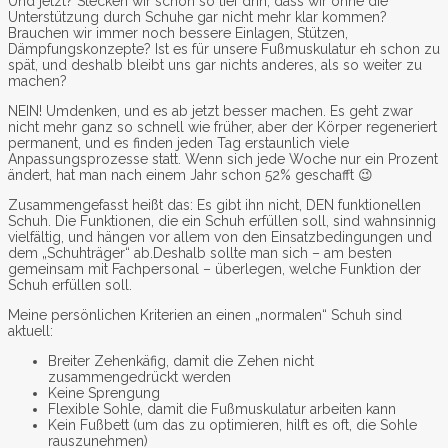
Und jetzt? Stecken wir schon so tief drin, dass wir ohne die
Unterstützung durch Schuhe gar nicht mehr klar kommen?
Brauchen wir immer noch bessere Einlagen, Stützen,
Dämpfungskonzepte? Ist es für unsere Fußmuskulatur eh schon zu
spät, und deshalb bleibt uns gar nichts anderes, als so weiter zu
machen?
NEIN! Umdenken, und es ab jetzt besser machen. Es geht zwar
nicht mehr ganz so schnell wie früher, aber der Körper regeneriert
permanent, und es finden jeden Tag erstaunlich viele
Anpassungsprozesse statt. Wenn sich jede Woche nur ein Prozent
ändert, hat man nach einem Jahr schon 52% geschafft 😉
Zusammengefasst heißt das: Es gibt ihn nicht, DEN funktionellen
Schuh. Die Funktionen, die ein Schuh erfüllen soll, sind wahnsinnig
vielfältig, und hängen vor allem von den Einsatzbedingungen und
dem „Schuhträger“ ab.Deshalb sollte man sich – am besten
gemeinsam mit Fachpersonal – überlegen, welche Funktion der
Schuh erfüllen soll.
Meine persönlichen Kriterien an einen „normalen“ Schuh sind
aktuell:
Breiter Zehenkäfig, damit die Zehen nicht
zusammengedrückt werden
Keine Sprengung
Flexible Sohle, damit die Fußmuskulatur arbeiten kann
Kein Fußbett (um das zu optimieren, hilft es oft, die Sohle
rauszunehmen)