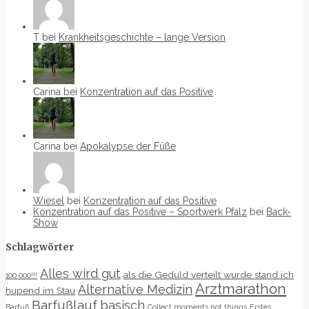
T bei
Krankheitsgeschichte – lange Version
Carina bei
Konzentration auf das Positive
Carina bei
Apokalypse der Füße
Wiesel
bei
Konzentration auf das Positive
Konzentration auf das Positive – Sportwerk Pfalz
bei
Back-
Show
Schlagwörter
Alles wird gut
als die Geduld verteilt wurde stand ich
100 000!!!
Arztmarathon
Alternative Medizin
hupend im Stau
Barfußlauf
basisch
Barfuß
Collect moments not things
Erstes