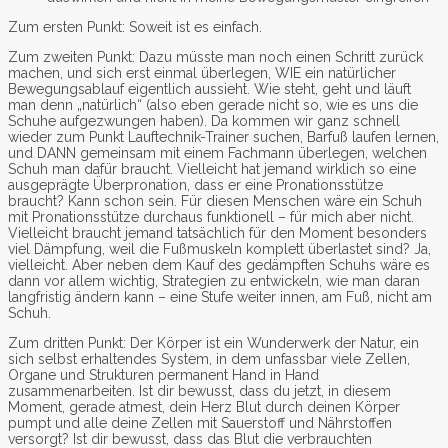
Zum ersten Punkt: Soweit ist es einfach.
Zum zweiten Punkt: Dazu müsste man noch einen Schritt zurück
machen, und sich erst einmal überlegen, WIE ein natürlicher
Bewegungsablauf eigentlich aussieht. Wie steht, geht und läuft
man denn „natürlich“ (also eben gerade nicht so, wie es uns die
Schuhe aufgezwungen haben). Da kommen wir ganz schnell
wieder zum Punkt Lauftechnik-Trainer suchen, Barfuß laufen lernen,
und DANN gemeinsam mit einem Fachmann überlegen, welchen
Schuh man dafür braucht. Vielleicht hat jemand wirklich so eine
ausgeprägte Überpronation, dass er eine Pronationsstütze
braucht? Kann schon sein. Für diesen Menschen wäre ein Schuh
mit Pronationsstütze durchaus funktionell – für mich aber nicht.
Vielleicht braucht jemand tatsächlich für den Moment besonders
viel Dämpfung, weil die Fußmuskeln komplett überlastet sind? Ja,
vielleicht. Aber neben dem Kauf des gedämpften Schuhs wäre es
dann vor allem wichtig, Strategien zu entwickeln, wie man daran
langfristig ändern kann – eine Stufe weiter innen, am Fuß, nicht am
Schuh.
Zum dritten Punkt: Der Körper ist ein Wunderwerk der Natur, ein
sich selbst erhaltendes System, in dem unfassbar viele Zellen,
Organe und Strukturen permanent Hand in Hand
zusammenarbeiten. Ist dir bewusst, dass du jetzt, in diesem
Moment, gerade atmest, dein Herz Blut durch deinen Körper
pumpt und alle deine Zellen mit Sauerstoff und Nährstoffen
versorgt? Ist dir bewusst, dass das Blut die verbrauchten