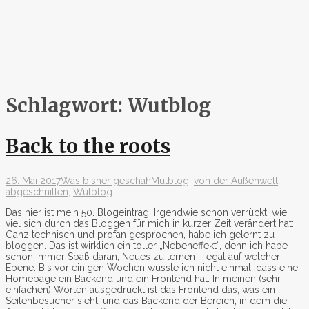
Schlagwort:
Wutblog
Back to the roots
26. Mai 2017
Was bisher geschah
Mutblog
,
von der Außenwelt
abgeschnitten
,
Wutblog
Das hier ist mein 50. Blogeintrag. Irgendwie schon verrückt, wie
viel sich durch das Bloggen für mich in kurzer Zeit verändert hat:
Ganz technisch und profan gesprochen, habe ich gelernt zu
bloggen. Das ist wirklich ein toller „Nebeneffekt“, denn ich habe
schon immer Spaß daran, Neues zu lernen – egal auf welcher
Ebene. Bis vor einigen Wochen wusste ich nicht einmal, dass eine
Homepage ein Backend und ein Frontend hat. In meinen (sehr
einfachen) Worten ausgedrückt ist das Frontend das, was ein
Seitenbesucher sieht, und das Backend der Bereich, in dem die