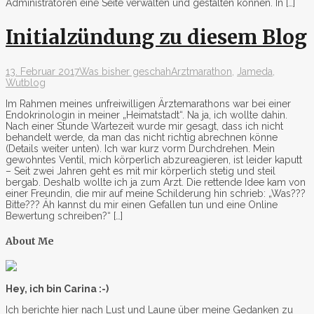
Administratoren eine Seite verwalten und gestalten können. In […]
Initialzündung zu diesem Blog
13. Februar 2017
Was bisher geschah
Arztmarathon
,
Jameda
,
Wutblog
Im Rahmen meines unfreiwilligen Ärztemarathons war bei einer
Endokrinologin in meiner „Heimatstadt“. Na ja, ich wollte dahin.
Nach einer Stunde Wartezeit wurde mir gesagt, dass ich nicht
behandelt werde, da man das nicht richtig abrechnen könne
(Details weiter unten). Ich war kurz vorm Durchdrehen. Mein
gewohntes Ventil, mich körperlich abzureagieren, ist leider kaputt
– Seit zwei Jahren geht es mit mir körperlich stetig und steil
bergab. Deshalb wollte ich ja zum Arzt. Die rettende Idee kam von
einer Freundin, die mir auf meine Schilderung hin schrieb: „Was???
Bitte??? Äh kannst du mir einen Gefallen tun und eine Online
Bewertung schreiben?“ […]
About Me
Hey, ich bin Carina :-)
Ich berichte hier nach Lust und Laune über meine Gedanken zu