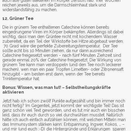
auch alle guten Bakterien im Körper zerstört hat). Vier Wochen
reichen jeweils aus, um die Darmschleimhaut stark und
widerstandsfähig zu machen.
12. Grüner Tee
Die in grünem Tee enthaltenen Catechine können bereits
eingedrungene Viren im Körper bekämpfen. Allerdings ist dabei
wichtig, dass man den Grüntee nicht mit kochendem Wasser
zubereitet, da ein Teil der Wirkstoffe bei Hitze abgebaut werden.
70 Grad wäre die perfekte Zubereitungstemperatur. Der Tee
sollte acht bis 10 Minuten ziehen, da nur dann ausreichend
Catechine freigesetzt werden – nach fünf Minuten Ziehzeit sind
gerade einmal 20% der Catechine freigesetzt. Die Wirkung von
grünem Tee kann man verdoppeln (und den Tee noch leckerer
machen), wen man ein paar Tropfen Limetten- oder Zitronensaft
hinzugibt – am besten erst dann, wenn der Tee bereits
Trinktemperatur hat.
Bonus: Wissen, was man tut! – Selbstheilungskräfte
aktivieren
Jetzt hab ich schon zwölf Punkte aufgezählt und bin immer noch
nicht fertig? Im Gegenteil, jetzt kommt der wichtigste Teil! Das ist
ganz schön viel Text geworden, und es tut mir auch ein bisschen
leid, dass ihr euch durch so viel durchwühlen musstet. Natürlich
hätte ich auch einfach aufzählen können, mit welchen Mitteln man
das Immunsystem stärken kann: Entspannung, Ingwer, Kokos, … –
und mir (und euch :-D) die Hintergründe und Erklärungen sparen