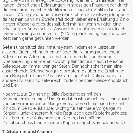
tägliche Aufnahme liegt bei 10-15 mg. Während Krankheiten, sehr
harten körperlichen Belastungen, in stressigen Phasen oder durch
die Einnahme mancher Medikamente steigt der Zinkbedarf – aber
nie auf 100 mg. Zu hohe Dosen Zink führen zu Zinkvergiftungen –
da hat man dann im Zweifelsfall doch lieber eine Erkältung J Zink-
Ingwer-Wasser gibt es deshalb bei mir nur, wenn wirklich eine
Erkältung im Anmarsch ist. Ansonsten reicht Ingwerwasser (nach
hartem Training ab und zu mit 5-10 mg Zink) völlig aus – und der
Rest kann gerne getrunken werden.
Selen
unterstützt das Immunsystem, indem es Killerzellen
aktiviert. Eigentlich nehmen wir über die Nahrung ausreichend
Selen zu uns. Allerdings enthalten durch die zunehmende
Übersäuerung der Böden sowohl pflanzliche als auch tierische
Selenquellen immer weniger Selen. Dennoch schafft man eine
ausreichende Selenversorgung problemlos über die Ernährung,
zum Beispiel mit einer Paranuss am Tag. Auch Kokos- und alle
anderen Nüsse sind selenreich, zudem beispielsweise Knoblauch
und Eier.
Nochmal zur Erinnerung: Bitte übertreibt es mit den
Spurenelementen nicht! Die Krux dabei ist nämlich, dass ein Zuviel
von einen immer einen Mangel von anderen hinter sich herzieht.
Zink zum Beispiel ist super wichtig für sehr viele Vorgänge im
Körper – unter anderem für die Regulation des Kupferhaushaltes:
Zink hemmt die Aufnahme von Kupfer, das heißt ein
Zinküberschuss führt zu einem Kupfermangel. Stay balanced 🙂
7. Glutamin
und Arginin