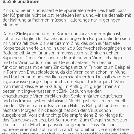
6. Zink und Selen
Zink und Selen sind essentielle Spurenelemente. Das heißt, dass
der Körper sie nicht selbst herstellen kann, und wir sie deshalb mit
der Nahrung aufnehmen müssen – allerdings nur in geringen
Mengen.
Da die
Zink
speicherung im Körper nur kurzzeitig möglich ist,
sollte man täglich für Nachschub sorgen. Im Körper befinden sich
im Normalfall zwei bis vier Gramm Zink, das sich auf fast alle
Körperzellen verteilt, und in über 200 Stoffwechselvorgängen eine
Rolle spielt. Auch für unser Immunsystem ist Zink ein echter
Superheld: Denn Zink kann die Membran von Viren schädigen
und die Viren dadurch außer Gefecht setzen. Am besten
funktioniert das mit einem Zinkpräparat zum Trinken (zum Beispiel
in Form von Brausetabletten), da die Viren dann schon im Mund-
und Rachenraum unschädlich gemacht werden. Deshalb wird der
Ingwerwassergurgel-Tipp noch zum Super-Trick ergänzt: Wenn
man merkt, dass eine Erkältung im Anflug ist, gurgelt man am
besten mit Ingwerwasser mit Zink. Dadurch werden
eingedrungene Viren direkt an den Schleimhäuten abgefangen
und das Immunsystem stabilisiert. Wichtig ist, dass man schnell
handelt: Wenn man mit Kratzen im Hals ins Bett geht und erst am
nächsten Morgen Zink besorgt, hat sich der Virus schon
ausgebreitet. Vorsicht, wichtig: Die empfohlene Zink-Menge für
das Gurgelwasser liegt bei 60-100 mg. Zum Gurgeln super, zum
Trinken ist die Mischung absolut ungeeignet! Dass Zink ein
Spurenelement ist, soll nämlich auch so bleiben. Die empfohlene