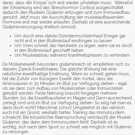
daran, dass der Körper sich erst wieder umstellen muss: Während
der Erkrankung wird das Stresshormon Cortisol ausgeschüttet,
dadurch den Muskeln Glutamin entzogen und zum Immunaufbau
genutzt. Jetzt muss die Ausschüttung der muskelaufbauenden
Hormone erst mal wieder anlaufen. Deshalb ist eine ausreichende
Glutaminversorgung dreifach sinnvoll:
Um durch eine stabile Dünndarmschleimhaut Erreger gar
nicht erst in den Blutkreislauf eindringen zu lassen
Um Viren schnell das Handwerk zu legen, wenn sie es doch
in den Blutkreislauf geschafft haben
Um Muskelabbau während Krankheitsphasen zu verhindern
Da Molkeneiweiß besonders glutaminreich ist, empfehlen sich zu
diesem Zweck Eiweißshakes. Die gleiche Wirkung hat eine
natürliche eiweißhaltige Ernährung. Wenn es schnell gehen muss,
hat die Zufuhr von flüssigem Eiweiß den Vorteil, dass die
Aminosäuren in 30 Minuten im Blut zur Verfügung stehen – egal
ob sie dann zum Aufbau von Muskelzellen oder Immunzellen
genutzt werden. Feste Nahrung braucht hingegen mehrere
Stunden, bis die Eiweißbausteine im Magen und Darm ausreichend
zerlegt sind und im Blut zur Verfügung stehen. So eilig hat man es
dann doch nicht? Manchmal schon! Umgekehrt ist das nämlich
auch mit ein Grund, weshalb hartes Training das Immunsystem
schwächt: Bei körperlicher Beanspruchung verbraucht der Muskel
Glutamin, das dann dem Immunsystem fehlt. Deshalb ist es
wichtig, sich nach dem Sport so schnell wie möglich mit Glutamin
zu versorgen.