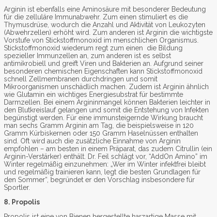
Arginin ist ebenfalls eine Aminosäure mit besonderer Bedeutung
für die zelluläre Immunabwehr. Zum einen stimuliert es die
Thymusdrüse, wodurch die Anzahl und Aktivität von Leukozyten
(Abwehrzellen) erhöht wird. Zum anderen ist Arginin die wichtigste
Vorstufe von Stickstoffmonoxid im menschlichen Organismus.
Stickstoffmonoxid wiederum regt zum einen die Bildung
spezieller Immunzellen an, zum anderen ist es selbst
antimikrobiell und greift Viren und Bakterien an. Aufgrund seiner
besonderen chemischen Eigenschaften kann Stickstoffmonoxid
schnell Zellmembranen durchdringen und somit
Mikroorganismen unschädlich machen. Zudem ist Arginin ähnlich
wie Glutamin ein wichtiges Energiesubstrat für bestimmte
Darmzellen. Bei einem Argininmangel können Bakterien leichter in
den Blutkreislauf gelangen und somit die Entstehung von Infekten
begünstigt werden. Für eine immunsteigernde Wirkung braucht
man sechs Gramm Arginin am Tag, die beispielsweise in 120
Gramm Kürbiskernen oder 150 Gramm Haselnüssen enthalten
sind. Oft wird auch die zusätzliche Einnahme von Arginin
empfohlen – am besten in einem Präparat, das zudem Citrullin (ein
Arginin-Verstärker) enthält. Dr. Feil schlägt vor, “AddOn Amino” im
Winter regelmäßig einzunehmen: „Wer im Winter infektfrei bleibt
und regelmäßig trainieren kann, legt die besten Grundlagen für
den Sommer“, begründet er den Vorschlag insbesondere für
Sportler.
8. Propolis
Propolis ist eine von Bienen hergestellte harzartige Masse mit