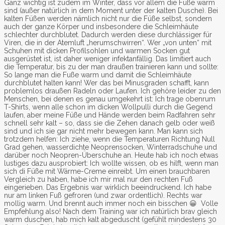
Ganz wichtig ist zudem im Winter, dass vor allem die Füße warm
sind (außer natürlich in dem Moment unter der kalten Dusche). Bei
kalten Füßen werden nämlich nicht nur die Füße selbst, sondern
auch der ganze Körper und insbesondere die Schleimhäute
schlechter durchblutet. Dadurch werden diese durchlässiger für
Viren, die in der Atemluft „herumschwirren“. Wer „von unten“ mit
Schuhen mit dicken Profilsohlen und warmen Socken gut
ausgerüstet ist, ist daher weniger infektanfällig. Das limitiert auch
die Temperatur, bis zu der man draußen trainieren kann und sollte:
So lange man die Fuße warm und damit die Schleimhäute
durchblutet halten kann! Wer das bei Minusgraden schafft, kann
problemlos draußen Radeln oder Laufen. Ich gehöre leider zu den
Menschen, bei denen es genau umgekehrt ist: Ich trage obenrum
T-Shirts, wenn alle schon im dicken Wollpulli durch die Gegend
laufen, aber meine Füße und Hände werden beim Radfahren sehr
schnell sehr kalt – so, dass sie die Zehen danach gelb oder weiß
sind und ich sie gar nicht mehr bewegen kann. Man kann sich
trotzdem helfen: Ich ziehe, wenn die Temperaturen Richtung Null
Grad gehen, wasserdichte Neoprensocken, Winterradschuhe und
darüber noch Neopren-Überschuhe an. Heute hab ich noch etwas
lustiges dazu ausprobiert: Ich wollte wissen, ob es hilft, wenn man
sich di Füße mit Wärme-Creme einreibt. Um einen brauchbaren
Vergleich zu haben, habe ich mir mal nur den rechten Fuß
eingerieben. Das Ergebnis war wirklich beeindruckend. Ich habe
nur am linken Fuß gefroren (und zwar ordentlich). Rechts war
mollig warm. Und brennt auch immer noch ein bisschen 😀 Volle
Empfehlung also! Nach dem Training war ich natürlich brav gleich
warm duschen, hab mich kalt abgeduscht (gefühlt mindestens 30