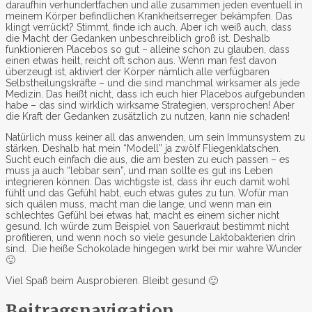
daraufhin verhundertfachen und alle zusammen jeden eventuell in
meinem Körper befindlichen Krankheitserreger bekämpfen. Das
klingt verrückt? Stimmt, finde ich auch. Aber ich weiß auch, dass
die Macht der Gedanken unbeschreiblich groß ist. Deshalb
funktionieren Placebos so gut – alleine schon zu glauben, dass
einen etwas heilt, reicht oft schon aus. Wenn man fest davon
überzeugt ist, aktiviert der Körper nämlich alle verfügbaren
Selbstheilungskräfte – und die sind manchmal wirksamer als jede
Medizin. Das heißt nicht, dass ich euch hier Placebos aufgebunden
habe – das sind wirklich wirksame Strategien, versprochen! Aber
die Kraft der Gedanken zusätzlich zu nutzen, kann nie schaden!
Natürlich muss keiner all das anwenden, um sein Immunsystem zu
stärken. Deshalb hat mein “Modell” ja zwölf Fliegenklatschen.
Sucht euch einfach die aus, die am besten zu euch passen – es
muss ja auch “lebbar sein”, und man sollte es gut ins Leben
integrieren können. Das wichtigste ist, dass ihr euch damit wohl
fühlt und das Gefühl habt, euch etwas gutes zu tun. Wofür man
sich quälen muss, macht man die lange, und wenn man ein
schlechtes Gefühl bei etwas hat, macht es einem sicher nicht
gesund. Ich würde zum Beispiel von Sauerkraut bestimmt nicht
profitieren, und wenn noch so viele gesunde Laktobakterien drin
sind. Die heiße Schokolade hingegen wirkt bei mir wahre Wunder
🙂
Viel Spaß beim Ausprobieren. Bleibt gesund 🙂
Beitragsnavigation