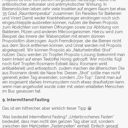
antibiotischer, antiviraler und antimykotischer Wirkung. In
Bienenstöcken leben sehr viele Insekten auf engem Raum bei etwa
35 Grad „Raumtemperatur“ zusammen: Ein Paradies für Bakterien
und Viren! Damit weder Krankheitserreger eindringen noch sich
eingeschleppte ausbreiten können, nutzen die Bienen Propolis
zum Abdichten von kleinen Öffnungen sowie zur Abtötung von
Bakterien, Pilzen und anderen Mikroorganismen. Hierzu wird zum
Beispiel das Innere der Wabenzellen mit einem dünnen
Propolisfilm überzogen. Auch Fremdkörper, die die Bienen nicht
aus dem Stock entfernen können, und Unrat werden mit Propolis
abgekapselt. Wir können Propolis als „Naturheilmittel-Shot“
nutzen: Dazu werden 20 Tropfen Propolis-Lösung (bekommt man
beim Imker) auf einen Teelöffel Honig getropft. Wer möchte, fügt
noch fünf Tropfen Rosmarin-Extrakt dazu: Rosmarin wirkt
antibakteriell und antiseptisch, zudem machen die ätherischen Öle
aus Rosmarin direkt die Nase frei. Diesen „Shot“ sollte man nicht
generell jeden Tag anwenden, sondern „On-Top“: Damit man auf
ein insgesamt starkes Immunsystem noch etwas draufsetzen kann,
wenn man angehustet wurde oder mit vielen erkälteten Menschen
im Bus gesessen hat.
9. Intermittend Fasting
Das ist ein hilfreicher, aber wirklich fieser Tipp 😀
Was bedeutet Intermittend Fasting? „Unterbrochenes Fasten“
bedeutet, dass man nicht den ganzen Tag über isst, sondern
zwischen den Mahlzeiten „Fastenzeiten“ einhält. Einfach gesagt: