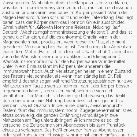
Zwischen den Mahlzeiten bleibt die Klappe zu! Um zu erklären,
was das mit dem Immunsystem zu tun hat, muss ich ein bisschen
ausholen und erklären, was dabei im Körper passiert: Wenn der
Magen leer wird, fühlen wir uns fit und voller Tatendrang. Das liegt
daran, dass der Körper dann das Hormon Ghrelin ausschüttet.
Ghrelin steht für „
GR
owth
H
ormone
R
elease
IN
ducing“ (auf
Deutsch „Wachstumgshormonfreisetzung einleitend“), und das ist
genau die Funktion, auf die es ankommt: Ghrelin wird in der
Magenschleimhaut produziert, wenn diese „frei“ hat, also nicht
gerade mit Verdauung beschäftigt ist. Ghrelin regt den Appetit an
(nach dem Motto „Hallo, ich bin leer, bitte Nachschub“), aber eben
auch die Wachstumshormonproduktion. Und (die eigenen!!)
Wachstumshormone sind für den Körper wahre Wundermittel.
Unter ihrem Einfluss fährt im Körper unter anderem die
Immunabwehr hoch. Auch Verletzungen heilen in einem Zustand
des Fastens viel schneller, als wenn man ständig isst. Dr. Feil
empfiehlt deshalb sogar, während Verletzungszuständen nur zwei
Mahlzeiten am Tag zu sich zu nehmen, damit der Körper besser
regenerieren kann: „Tiere essen nicht, wenn sie sich nicht
wohlfühlen. Der Mensch ist das einzige Lebewesen, das denkt,
durch besonders viel Nahrung besonders schnell gesund zu
werden. Das ist Quatsch. In der Ruhe, beim „Zwischendurch-
Fasten“, fährt das Immunsystem hoch!“ Zugegebenermaßen ist es
etwas schwierig, die ganzen Ernährungsvorschläge in zwei
Mahlzeiten am Tag unterzubringen! 😀 Ich mache es so: Ich
versuche, die Zeitspanne vom Abendessen bis zum Frühstück
etwas zu verlängern. Das heißt entweder früh zu Abend essen,
oder spät frühstücken. Flüssige Nahrung hat keinen Einfluss auf die