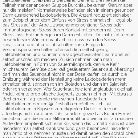
Laktobaktieren blieb beschwerdefrei, während die meisten der
Teilnehmer der anderen Gruppe Durchfall bekamen. Warum aber
nur die meisten? Normalerweise befinden sich in einem gesunden
Darm ausreichend Laktobakterien. Die Anzahl reduziert sich aber
zum Beispiel unter dem Einfluss von Stress dramatisch – egal ob
das Stress auf der Arbeit, zwischenmenschlicher Stress oder
immunologischer Stress durch Kontakt mit Erregern ist. Denn
Stress lässt Entzündungen im Darm entstehen! Deshalb sollte man
besonders im Winter darauf achten, dass man den Stress
kanalisieren und abends abschalten kann. Einige der
Versuchspersonen hatten offensichtlich selbst genug
Laktobakterien und konnten die (abgeschwächten!) Salmonellen
selbst unschädlich machen. Zu sich nehmen kann man
Laktobakterien in Form von Sauermilchprodukten wie Kefir,
milchsaurem Gemüse oder kalt gesäuertem Sauerkraut. Allerdings
darf man das Sauerkraut nicht in der Dose kaufen, da durch die
Erhitzung während der Herstellung keine Laktobakterien mehr
enthalten sind, sondern roh im Bioladen und dann im Salat kalt
oder roh verzehren. Wer Sauerkraut (wie ich) unglaublich ekelhaft
findet, könnte probiotische Joghurts zu sich nehmen. Mit etwa 50
Bechern am Tag könnte man seinen Tagesbedarf an
Laktobakterien decken 😀 Deshalb empfielt es sich, auf
Laktobakterien in Kapseln zurückgreifen. Diese sollte man
allerdings nicht rund ums Jahr, sondern gezielt als Kur im Herbst
einsetzen, um die innere Mitte immunfit und winterfest zu machen.
Außerdem empfiehlt sich eine Kur, wenn das Umfeld krank ist oder
nachdem man selbst krank war (und ganz besonders, nachdem
man Antibiotika nehmen musste und damit neben den schädlichen