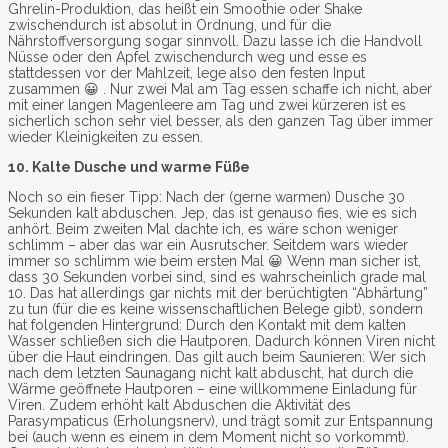
Ghrelin-Produktion, das heißt ein Smoothie oder Shake
zwischendurch ist absolut in Ordnung, und für die
Nährstoffversorgung sogar sinnvoll. Dazu lasse ich die Handvoll
Nüsse oder den Apfel zwischendurch weg und esse es
stattdessen vor der Mahlzeit, lege also den festen Input
zusammen 😀 . Nur zwei Mal am Tag essen schaffe ich nicht, aber
mit einer langen Magenleere am Tag und zwei kürzeren ist es
sicherlich schon sehr viel besser, als den ganzen Tag über immer
wieder Kleinigkeiten zu essen.
10. Kalte Dusche und warme Füße
Noch so ein fieser Tipp: Nach der (gerne warmen) Dusche 30
Sekunden kalt abduschen. Jep, das ist genauso fies, wie es sich
anhört. Beim zweiten Mal dachte ich, es wäre schon weniger
schlimm – aber das war ein Ausrutscher. Seitdem wars wieder
immer so schlimm wie beim ersten Mal 😀 Wenn man sicher ist,
dass 30 Sekunden vorbei sind, sind es wahrscheinlich grade mal
10. Das hat allerdings gar nichts mit der berüchtigten “Abhärtung”
zu tun (für die es keine wissenschaftlichen Belege gibt), sondern
hat folgenden Hintergrund: Durch den Kontakt mit dem kalten
Wasser schließen sich die Hautporen. Dadurch können Viren nicht
über die Haut eindringen. Das gilt auch beim Saunieren: Wer sich
nach dem letzten Saunagang nicht kalt abduscht, hat durch die
Wärme geöffnete Hautporen – eine willkommene Einladung für
Viren. Zudem erhöht kalt Abduschen die Aktivität des
Parasympaticus (Erholungsnerv), und trägt somit zur Entspannung
bei (auch wenn es einem in dem Moment nicht so vorkommt).