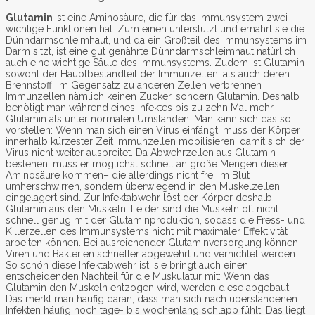
Glutamin
ist eine Aminosäure, die für das Immunsystem zwei
wichtige Funktionen hat: Zum einen unterstützt und ernährt sie die
Dünndarmschleimhaut, und da ein Großteil des Immunsystems im
Darm sitzt, ist eine gut genährte Dünndarmschleimhaut natürlich
auch eine wichtige Säule des Immunsystems. Zudem ist Glutamin
sowohl der Hauptbestandteil der Immunzellen, als auch deren
Brennstoff. Im Gegensatz zu anderen Zellen verbrennen
Immunzellen nämlich keinen Zucker, sondern Glutamin. Deshalb
benötigt man während eines Infektes bis zu zehn Mal mehr
Glutamin als unter normalen Umständen. Man kann sich das so
vorstellen: Wenn man sich einen Virus einfängt, muss der Körper
innerhalb kürzester Zeit Immunzellen mobilisieren, damit sich der
Virus nicht weiter ausbreitet. Da Abwehrzellen aus Glutamin
bestehen, muss er möglichst schnell an große Mengen dieser
Aminosäure kommen– die allerdings nicht frei im Blut
umherschwirren, sondern überwiegend in den Muskelzellen
eingelagert sind. Zur Infektabwehr löst der Körper deshalb
Glutamin aus den Muskeln. Leider sind die Muskeln oft nicht
schnell genug mit der Glutaminproduktion, sodass die Fress- und
Killerzellen des Immunsystems nicht mit maximaler Effektivität
arbeiten können. Bei ausreichender Glutaminversorgung können
Viren und Bakterien schneller abgewehrt und vernichtet werden.
So schön diese Infektabwehr ist, sie bringt auch einen
entscheidenden Nachteil für die Muskulatur mit: Wenn das
Glutamin den Muskeln entzogen wird, werden diese abgebaut.
Das merkt man häufig daran, dass man sich nach überstandenen
Infekten häufig noch tage- bis wochenlang schlapp fühlt. Das liegt