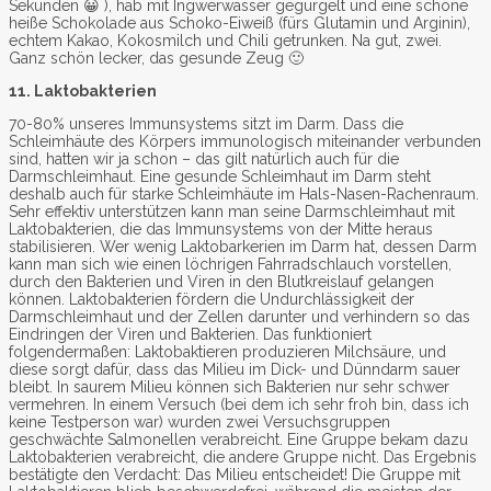
Sekunden 😀 ), hab mit Ingwerwasser gegurgelt und eine schöne
heiße Schokolade aus Schoko-Eiweiß (fürs Glutamin und Arginin),
echtem Kakao, Kokosmilch und Chili getrunken. Na gut, zwei.
Ganz schön lecker, das gesunde Zeug 🙂
11. Laktobakterien
70-80% unseres Immunsystems sitzt im Darm. Dass die
Schleimhäute des Körpers immunologisch miteinander verbunden
sind, hatten wir ja schon – das gilt natürlich auch für die
Darmschleimhaut. Eine gesunde Schleimhaut im Darm steht
deshalb auch für starke Schleimhäute im Hals-Nasen-Rachenraum.
Sehr effektiv unterstützen kann man seine Darmschleimhaut mit
Laktobakterien, die das Immunsystems von der Mitte heraus
stabilisieren. Wer wenig Laktobarkerien im Darm hat, dessen Darm
kann man sich wie einen löchrigen Fahrradschlauch vorstellen,
durch den Bakterien und Viren in den Blutkreislauf gelangen
können. Laktobakterien fördern die Undurchlässigkeit der
Darmschleimhaut und der Zellen darunter und verhindern so das
Eindringen der Viren und Bakterien. Das funktioniert
folgendermaßen: Laktobaktieren produzieren Milchsäure, und
diese sorgt dafür, dass das Milieu im Dick- und Dünndarm sauer
bleibt. In saurem Milieu können sich Bakterien nur sehr schwer
vermehren. In einem Versuch (bei dem ich sehr froh bin, dass ich
keine Testperson war) wurden zwei Versuchsgruppen
geschwächte Salmonellen verabreicht. Eine Gruppe bekam dazu
Laktobakterien verabreicht, die andere Gruppe nicht. Das Ergebnis
bestätigte den Verdacht: Das Milieu entscheidet! Die Gruppe mit