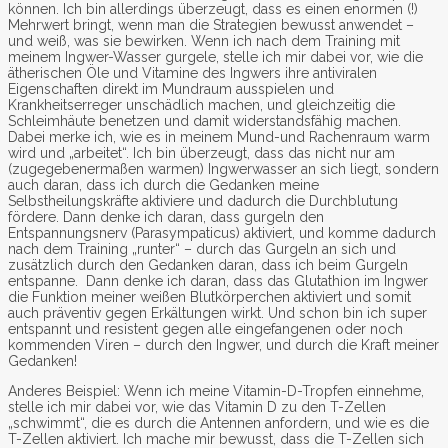
können. Ich bin allerdings überzeugt, dass es einen enormen (!)
Mehrwert bringt, wenn man die Strategien bewusst anwendet –
und weiß, was sie bewirken. Wenn ich nach dem Training mit
meinem Ingwer-Wasser gurgele, stelle ich mir dabei vor, wie die
ätherischen Öle und Vitamine des Ingwers ihre antiviralen
Eigenschaften direkt im Mundraum ausspielen und
Krankheitserreger unschädlich machen, und gleichzeitig die
Schleimhäute benetzen und damit widerstandsfähig machen.
Dabei merke ich, wie es in meinem Mund-und Rachenraum warm
wird und „arbeitet“. Ich bin überzeugt, dass das nicht nur am
(zugegebenermaßen warmen) Ingwerwasser an sich liegt, sondern
auch daran, dass ich durch die Gedanken meine
Selbstheilungskräfte aktiviere und dadurch die Durchblutung
fördere. Dann denke ich daran, dass gurgeln den
Entspannungsnerv (Parasympaticus) aktiviert, und komme dadurch
nach dem Training „runter“ – durch das Gurgeln an sich und
zusätzlich durch den Gedanken daran, dass ich beim Gurgeln
entspanne. Dann denke ich daran, dass das Glutathion im Ingwer
die Funktion meiner weißen Blutkörperchen aktiviert und somit
auch präventiv gegen Erkältungen wirkt. Und schon bin ich super
entspannt und resistent gegen alle eingefangenen oder noch
kommenden Viren – durch den Ingwer, und durch die Kraft meiner
Gedanken!
Anderes Beispiel: Wenn ich meine Vitamin-D-Tropfen einnehme,
stelle ich mir dabei vor, wie das Vitamin D zu den T-Zellen
„schwimmt“, die es durch die Antennen anfordern, und wie es die
T-Zellen aktiviert. Ich mache mir bewusst, dass die T-Zellen sich