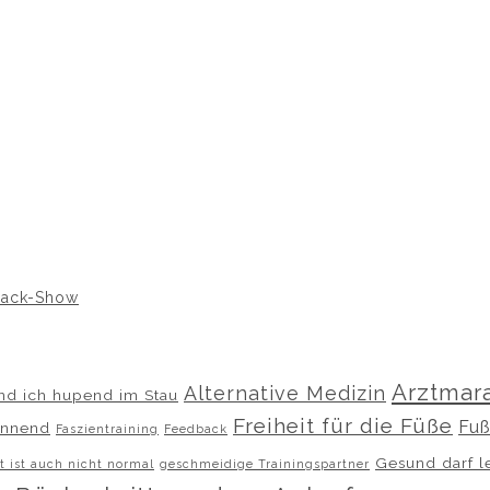
ack-Show
Arztmar
Alternative Medizin
and ich hupend im Stau
Freiheit für die Füße
Fuß
annend
Faszientraining
Feedback
Gesund darf l
t ist auch nicht normal
geschmeidige Trainingspartner