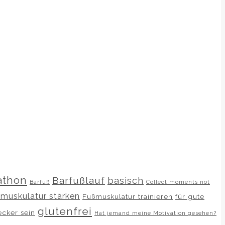
athon
Barfußlauf
basisch
Barfuß
Collect moments not
muskulatur stärken
Fußmuskulatur trainieren
für gute
glutenfrei
ecker sein
Hat jemand meine Motivation gesehen?